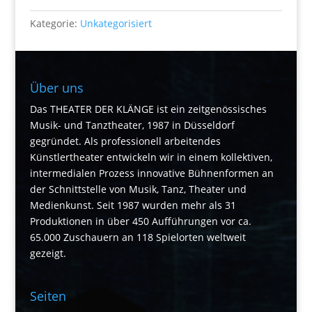
Cannabis
&
Kategorie:
Unkategorisiert
Hemp
Expo
Menge
Über uns
Das THEATER DER KLÄNGE ist ein zeitgenössisches
Musik- und Tanztheater, 1987 in Düsseldorf
gegründet. Als professionell arbeitendes
Künstlertheater entwickeln wir in einem kollektiven,
intermedialen Prozess innovative Bühnenformen an
der Schnittstelle von Musik, Tanz, Theater und
Medienkunst. Seit 1987 wurden mehr als 31
Produktionen in über 450 Aufführungen vor ca.
65.000 Zuschauern an 118 Spielorten weltweit
gezeigt.
Seiten