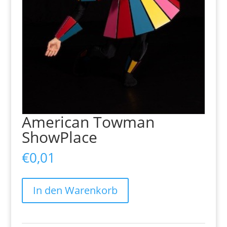
American Towman
ShowPlace
€
0,01
American
In den Warenkorb
Towman
ShowPlace
Menge