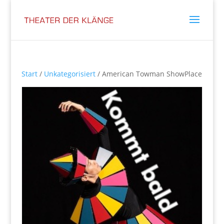
Start
/
Unkategorisiert
/ American Towman ShowPlace