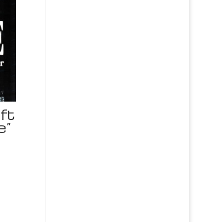
ft
e“