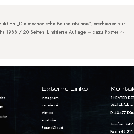
duktion „Die mechanische Bauhausbühne“, erschienen zur
r 1988 / 20 Seiten. Limitierte Auflage – dazu Poster 4-
Externe Links
Konta
site
Instagram
THEATER DE
Facebook
Winkelsfelders
te
Vimeo
D-40477 Düs
eater
YouTube
Telefon: +49
SoundCloud
Fax: +49 211