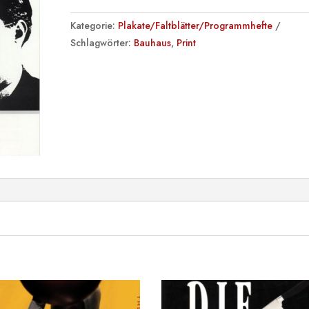
"Die
mechanische
Kategorie:
Plakate/Faltblätter/Programmhefte
Bauhausbühne"
Schlagwörter:
Bauhaus
,
Print
Menge