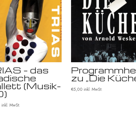
IAS – das
Programmhe
iadische
zu „Die Küch
llett (Musik-
€
5,00
inkl. MwSt.
D)
0
inkl. MwSt.