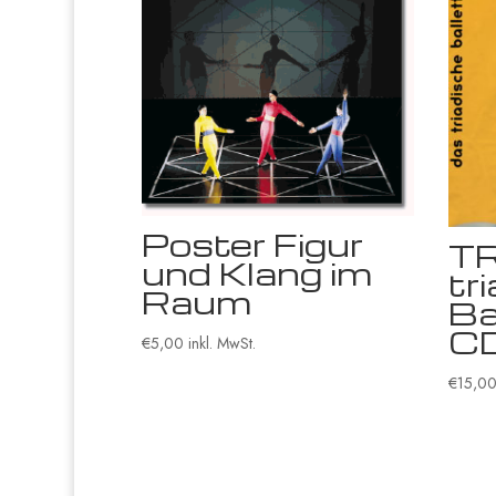
Poster Figur
TR
und Klang im
tr
Raum
Ba
C
€
5,00
inkl. MwSt.
€
15,0