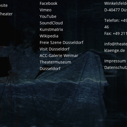
Facebook
Winkelsfelde
site
Vimeo
D-40477 Dü
Theater
YouTube
Telefon: +4
SoundCloud
46
Kunstmatrix
Fax: +49 21
Wikipedia
Freie Szene Düsseldorf
info@theate
Visit Düsseldorf
klaenge.de
ACC-Galerie Weimar
Impressum
Theatermuseum
Datenschut
Düsseldorf