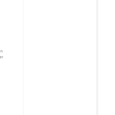
in
er