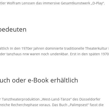
stler Wolfram Lenssen das immersive Gesamtkunstwerk „D-Play“.
 bedeuten
lich In den 1970er Jahren dominierte traditionelle Theaterkultur 
 oder tanzhaus nrw waren noch undenkbar. Erst in den späten 1970
uch oder e-Book erhältlich
er Tanztheaterproduktion „West-Land-Tänze“ des Düsseldorfer
iche Recherchephase voraus. Das Buch „Palimpsest“ fasst die