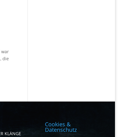
f war
, die
Cookies &
Datenschutz
ER KLÄNGE