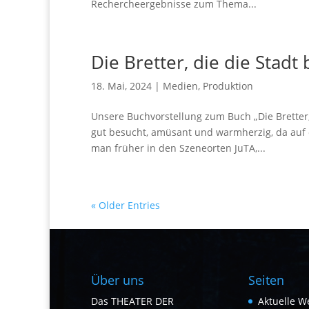
Rechercheergebnisse zum Thema...
Die Bretter, die die Stad
18. Mai, 2024
|
Medien
,
Produktion
Unsere Buchvorstellung zum Buch „Die Bretter
gut besucht, amüsant und warmherzig, da auf 
man früher in den Szeneorten JuTA,...
« Older Entries
Über uns
Seiten
Das THEATER DER
Aktuelle W