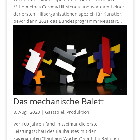
Mitteln eines Corona-Hilfsfonds und war damit einer
der ersten Hilfsorganisationen speziell für Künstler,
bevor dann 2021 das Bundesprogramm “Neustart...
Das mechanische Balett
8. Aug., 2023
|
Gastspiel
,
Produktion
Vor 100 Jahren fand in Weimar die erste
Leistungsschau des Bauhauses mit den
sogenannten “Bauhaus Wochen” statt. Im Rahmen