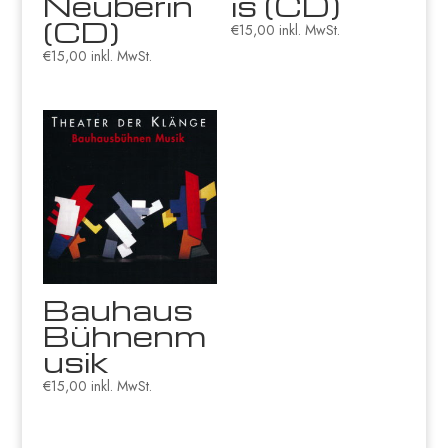
Neuberin
is (CD)
(CD)
€
15,00
inkl. MwSt.
€
15,00
inkl. MwSt.
Bauhaus
Bühnenm
usik
€
15,00
inkl. MwSt.