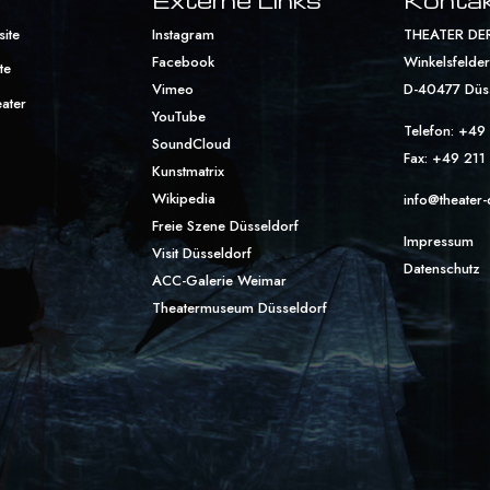
site
Instagram
THEATER DE
Facebook
Winkelsfelders
te
Vimeo
D-40477 Düs
eater
YouTube
Telefon: +49
SoundCloud
Fax: +49 211
Kunstmatrix
Wikipedia
info@theater-
Freie Szene Düsseldorf
Impressum
Visit Düsseldorf
Datenschutz
ACC-Galerie Weimar
Theatermuseum Düsseldorf