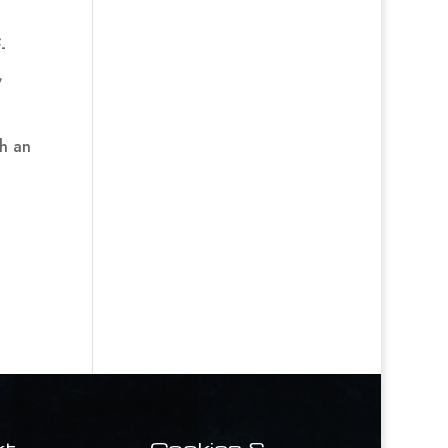
-
,
ch an
kt
Cookies &