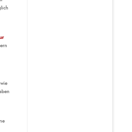
lich
ur
dern
 wie
aben
ine