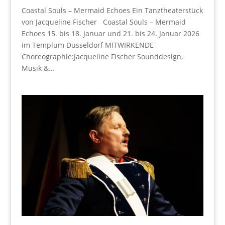
Coastal Souls – Mermaid Echoes Ein Tanztheaterstück
von Jacqueline Fischer Coastal Souls – Mermaid
Echoes 15. bis 18. Januar und 21. bis 24. Januar 2026
im Templum Düsseldorf MITWIRKENDE
Choreographie:Jacqueline Fischer Sounddesign,
Musik &...